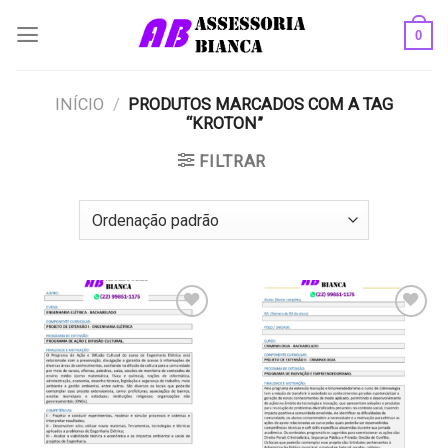
Skip
0
to
content
INÍCIO
/
PRODUTOS MARCADOS COM A TAG
“KROTON”
FILTRAR
Add to
Add to
wishlist
wishlist