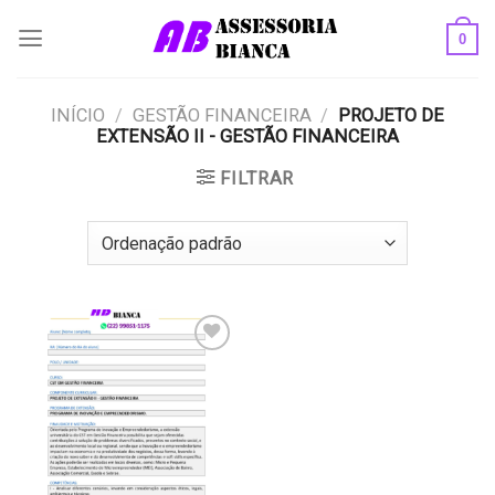
Skip
0
to
content
INÍCIO
/
GESTÃO FINANCEIRA
/
PROJETO DE
EXTENSÃO II - GESTÃO FINANCEIRA
FILTRAR
Add to
wishlist