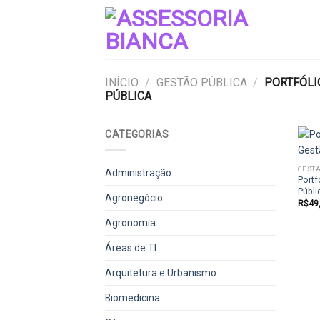
Skip
to
content
INÍCIO
/
GESTÃO PÚBLICA
/
PORTFÓLIO
PÚBLICA
CATEGORIAS
GESTÃ
Administração
Portf
Públi
Agronegócio
R$
49
Agronomia
Áreas de TI
Arquitetura e Urbanismo
Biomedicina