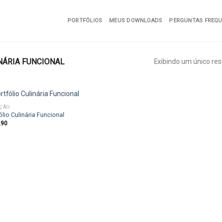
PORTFÓLIOS
MEUS DOWNLOADS
PERGUNTAS FREQ
NÁRIA FUNCIONAL
Exibindo um único res
IÇÃO
ólio Culinária Funcional
,90
Add to
wishlist