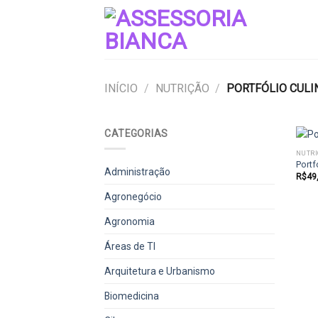
Skip
to
content
INÍCIO
/
NUTRIÇÃO
/
PORTFÓLIO CULI
CATEGORIAS
NUTR
Portf
Administração
R$
49
Agronegócio
Agronomia
Áreas de TI
Arquitetura e Urbanismo
Biomedicina