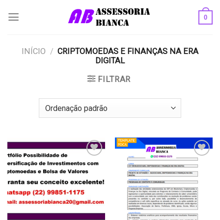
Skip
0
to
content
INÍCIO
/
CRIPTOMOEDAS E FINANÇAS NA ERA
DIGITAL
FILTRAR
Add to
Add to
wishlist
wishlist