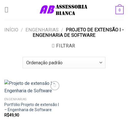
Skip
0
to
content
INÍCIO
/
ENGENHARIAS
/
PROJETO DE EXTENSÃO I -
ENGENHARIA DE SOFTWARE
FILTRAR
ENGENHARIAS
Portfólio Projeto de extensão I
Add to
wishlist
– Engenharia de Software
R$
49,90