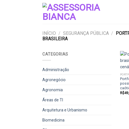
Skip
to
content
INÍCIO
/
SEGURANÇA PÚBLICA
/
PORTF
BRASILEIRA
CATEGORIAS
Administração
PORTF
Portf
Agronegócio
possí
caót
Agronomia
R$
49
Áreas de TI
Arquitetura e Urbanismo
Biomedicina