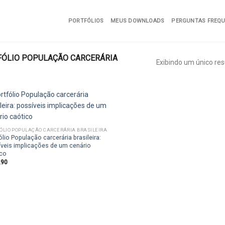
PORTFÓLIOS
MEUS DOWNLOADS
PERGUNTAS FREQ
ÓLIO POPULAÇÃO CARCERÁRIA
Exibindo um único res
ÓLIO POPULAÇÃO CARCERÁRIA BRASILEIRA
Add to
ólio População carcerária brasileira:
wishlist
veis implicações de um cenário
ico
,90