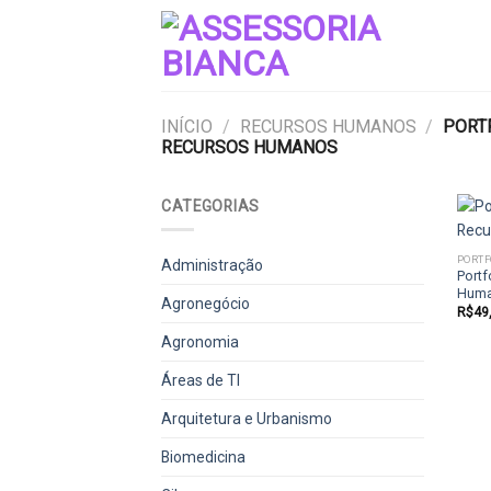
Skip
to
content
INÍCIO
/
RECURSOS HUMANOS
/
PORTF
RECURSOS HUMANOS
CATEGORIAS
Administração
Portf
Hum
Agronegócio
R$
49
Agronomia
Áreas de TI
Arquitetura e Urbanismo
Biomedicina