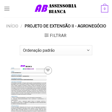
Skip
0
to
content
INÍCIO
/
PROJETO DE EXTENSÃO II - AGRONEGÓCIO
FILTRAR
Add to
wishlist