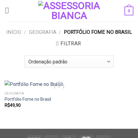
Skip
0
to
content
INÍCIO
/
GEOGRAFIA
/
PORTFÓLIO FOME NO BRASIL
FILTRAR
GEOGRAFIA
Portfólio Fome no Brasil
R$
49,90
Add to
wishlist