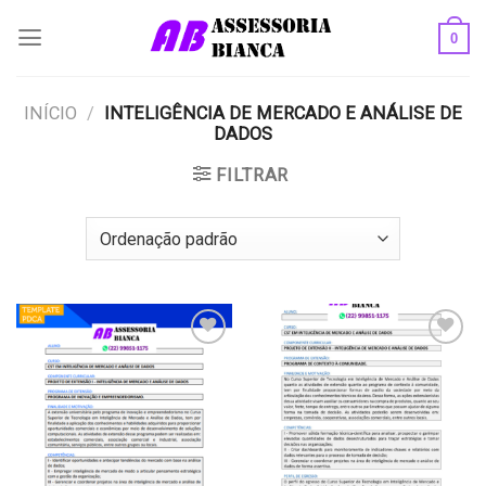
Skip
0
to
content
INÍCIO
/
INTELIGÊNCIA DE MERCADO E ANÁLISE DE
DADOS
FILTRAR
Add to
Add to
wishlist
wishlist