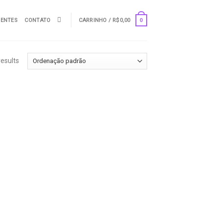
UENTES
CONTATO
CARRINHO /
R$
0,00
0
results
o
d to
hlist