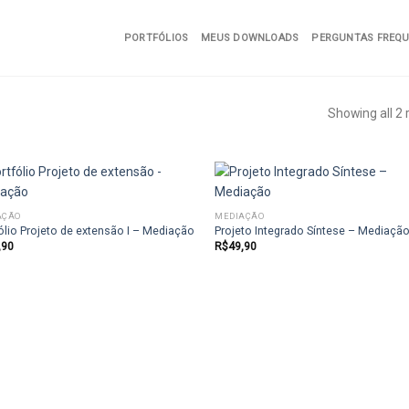
PORTFÓLIOS
MEUS DOWNLOADS
PERGUNTAS FREQ
Showing all 2 
AÇÃO
MEDIAÇÃO
ólio Projeto de extensão I – Mediação
Projeto Integrado Síntese – Mediaçã
Add to
Ad
,90
R$
49,90
wishlist
wis