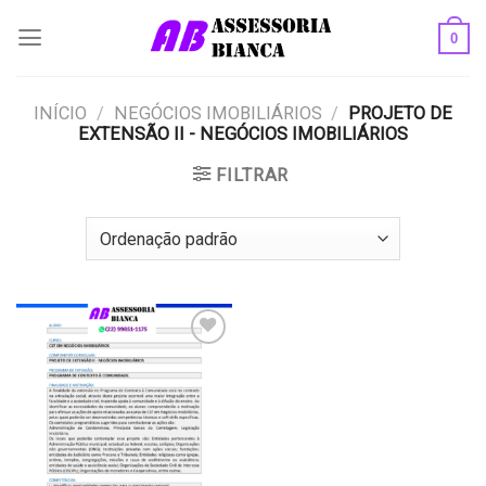
Skip
0
to
content
INÍCIO
/
NEGÓCIOS IMOBILIÁRIOS
/
PROJETO DE
EXTENSÃO II - NEGÓCIOS IMOBILIÁRIOS
FILTRAR
Add to
wishlist