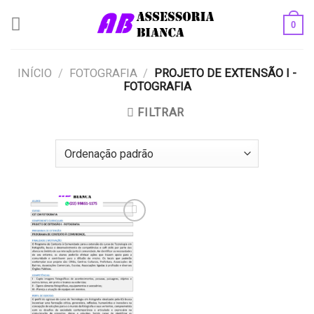
Skip
0
to
content
INÍCIO
/
FOTOGRAFIA
/
PROJETO DE EXTENSÃO I -
FOTOGRAFIA
FILTRAR
Add to
wishlist