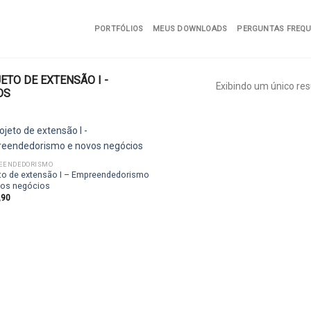
PORTFÓLIOS
MEUS DOWNLOADS
PERGUNTAS FREQ
TO DE EXTENSÃO I -
Exibindo um único res
OS
EENDEDORISMO
to de extensão I – Empreendedorismo
Add to
vos negócios
wishlist
,90