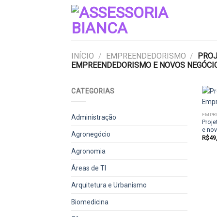
Skip
to
content
INÍCIO
/
EMPREENDEDORISMO
/
PROJE
EMPREENDEDORISMO E NOVOS NEGÓCI
CATEGORIAS
EMPR
Administração
Proje
e no
Agronegócio
R$
49
Agronomia
Áreas de TI
Arquitetura e Urbanismo
Biomedicina