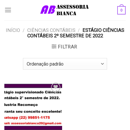
Skip
0
to
content
INÍCIO
/
CIÊNCIAS CONTÁBEIS
/
ESTÁGIO CIÊNCIAS
CONTÁBEIS 2º SEMESTRE DE 2022
FILTRAR
Add to
wishlist