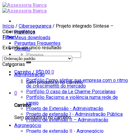
Skip
to
content
Início
/
Cibersegurança
/
Projeto integrado Síntese –
Cibersegurança
Portfólios
Filtrar
Meus downloads
Perguntas Frequentes
Exibindo um único resultado
Contato
Pesquisar
por:
Categorias
Carrinho /
R$
0,00
0
Administração
Portfólio Como alinhar sua empresa com o ritmo
Sem produto(s) no carrinho.
de crescimento do mercado
Portfólio O caso da Le Charme Porcelanas
0
Portfólio Racismo e violência numa rede de
varejo
Carrinho
Projeto de Extensão - Administração
Projeto de extensão I - Administração Pública
Sem produto(s) no carrinho.
Projeto de extensão II – Administração
Agronegócio
Projeto de extensão II - Agronegócio