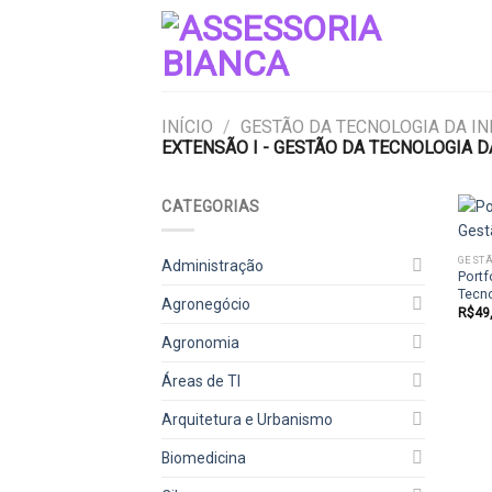
Skip
to
content
INÍCIO
/
GESTÃO DA TECNOLOGIA DA I
EXTENSÃO I - GESTÃO DA TECNOLOGIA 
CATEGORIAS
GESTÃ
Administração
Portf
Tecn
Agronegócio
R$
49
Agronomia
Áreas de TI
Arquitetura e Urbanismo
Biomedicina