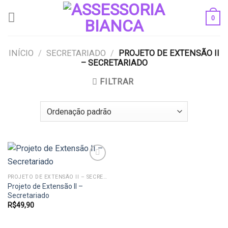
Skip
0
to
content
INÍCIO
/
SECRETARIADO
/
PROJETO DE EXTENSÃO II
– SECRETARIADO
FILTRAR
PROJETO DE EXTENSÃO II – SECRETARIADO
Projeto de Extensão II –
Add to
wishlist
Secretariado
R$
49,90