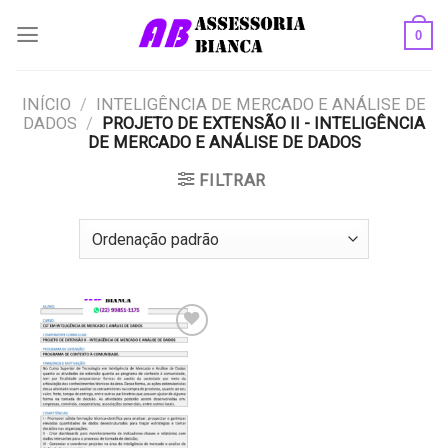
Skip
0
to
content
INÍCIO
/
INTELIGÊNCIA DE MERCADO E ANÁLISE DE
DADOS
/
PROJETO DE EXTENSÃO II - INTELIGÊNCIA
DE MERCADO E ANÁLISE DE DADOS
FILTRAR
Add to
wishlist