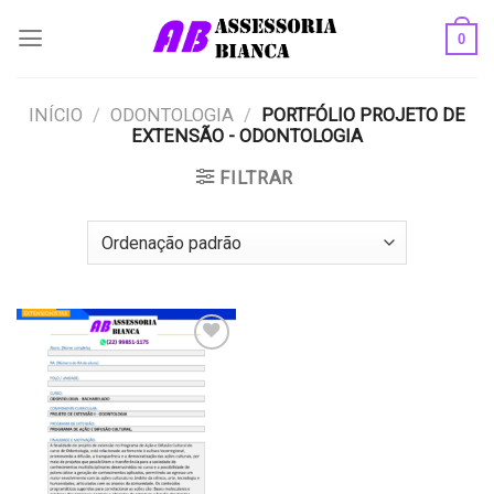
Skip
0
to
content
INÍCIO
/
ODONTOLOGIA
/
PORTFÓLIO PROJETO DE
EXTENSÃO - ODONTOLOGIA
FILTRAR
Add to
wishlist