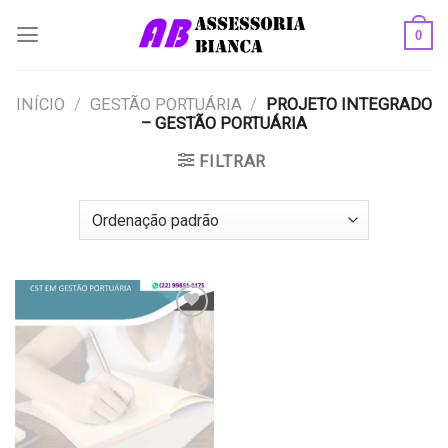
Skip
0
to
content
INÍCIO
/
GESTÃO PORTUÁRIA
/
PROJETO INTEGRADO
– GESTÃO PORTUÁRIA
FILTRAR
Add to
wishlist