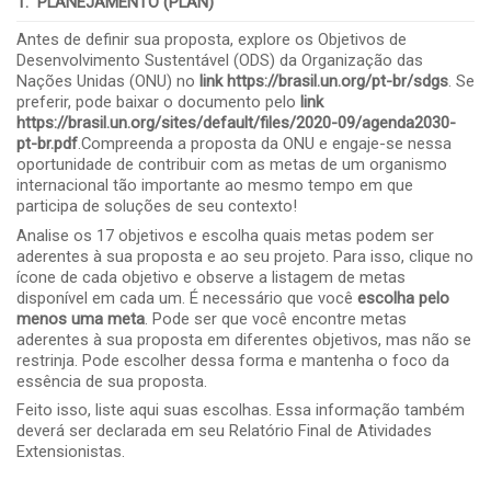
1. PLANEJAMENTO (PLAN)
Antes de definir sua proposta, explore os Objetivos de
Desenvolvimento Sustentável (ODS) da Organização das
Nações Unidas (ONU) no
link
https://brasil.un.org/pt-br/sdgs
. Se
preferir, pode baixar o documento pelo
link
https://brasil.un.org/sites/default/files/2020-09/agenda2030-
pt-br.pdf
.Compreenda a proposta da ONU e engaje-se nessa
oportunidade de contribuir com as metas de um organismo
internacional tão importante ao mesmo tempo em que
participa de soluções de seu contexto!
Analise os 17 objetivos e escolha quais metas podem ser
aderentes à sua proposta e ao seu projeto. Para isso, clique no
ícone de cada objetivo e observe a listagem de metas
disponível em cada um. É necessário que você
escolha pelo
menos uma meta
. Pode ser que você encontre metas
aderentes à sua proposta em diferentes objetivos, mas não se
restrinja. Pode escolher dessa forma e mantenha o foco da
essência de sua proposta.
Feito isso, liste aqui suas escolhas. Essa informação também
deverá ser declarada em seu Relatório Final de Atividades
Extensionistas.