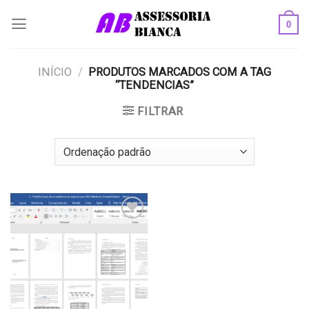
Skip
0
to
content
INÍCIO
/
PRODUTOS MARCADOS COM A TAG
“TENDENCIAS”
FILTRAR
Add to
wishlist