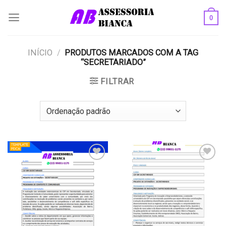
Skip
0
to
content
INÍCIO
/
PRODUTOS MARCADOS COM A TAG
“SECRETARIADO”
FILTRAR
Add to
Add to
wishlist
wishlist