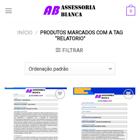
Skip
0
to
content
INÍCIO
/
PRODUTOS MARCADOS COM A TAG
“RELATORIO”
FILTRAR
Add to
Add to
wishlist
wishlist