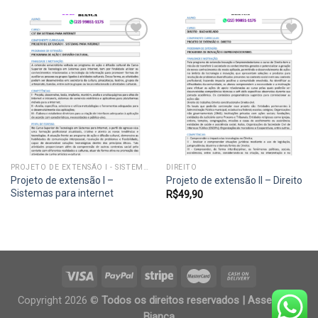
Add to
Add to
wishlist
wishlist
PROJETO DE EXTENSÃO I - SISTEMAS PARA INTERNET
DIREITO
Projeto de extensão I –
Projeto de extensão II – Direito
Sistemas para internet
R$
49,90
Copyright 2026 ©
Todos os direitos reservados | Assessoria
Bianca