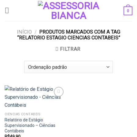
Skip
0
to
content
INÍCIO
/
PRODUTOS MARCADOS COM A TAG
“RELATORIO ESTAGIO CIENCIAS CONTABEIS”
FILTRAR
Add to
CIÊNCIAS CONTÁBEIS
wishlist
Relatório de Estágio
Supervisionado – Ciências
Contábeis
R$
49,90