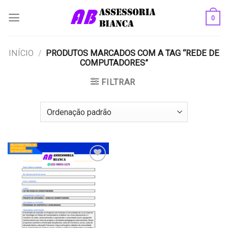
Skip
0
to
content
INÍCIO
/
PRODUTOS MARCADOS COM A TAG “REDE DE
COMPUTADORES”
FILTRAR
Add to
wishlist