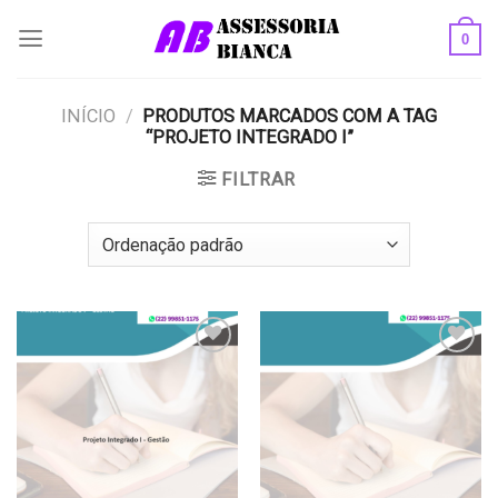
Skip
0
to
content
INÍCIO
/
PRODUTOS MARCADOS COM A TAG
“PROJETO INTEGRADO I”
FILTRAR
Add to
Add to
wishlist
wishlist