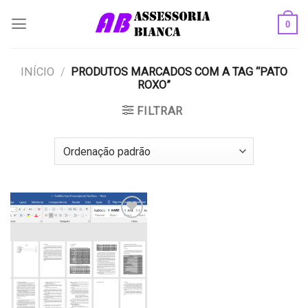
Skip
0
to
content
INÍCIO
/
PRODUTOS MARCADOS COM A TAG “PATO
ROXO”
FILTRAR
Add to
wishlist