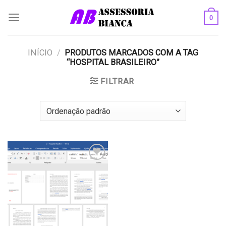
Skip
0
to
content
INÍCIO
/
PRODUTOS MARCADOS COM A TAG
“HOSPITAL BRASILEIRO”
FILTRAR
Add to
wishlist