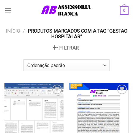
Skip
0
to
content
INÍCIO
/
PRODUTOS MARCADOS COM A TAG “GESTAO
HOSPITALAR”
FILTRAR
Add to
Add to
wishlist
wishlist