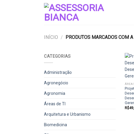
Skip
to
content
INÍCIO
/
PRODUTOS MARCADOS COM A 
CATEGORIAS
Administração
Agronegócio
ÁREAS
Proje
Agronomia
Dese
Dese
Gere
Áreas de TI
R$
49
Arquitetura e Urbanismo
Biomedicina