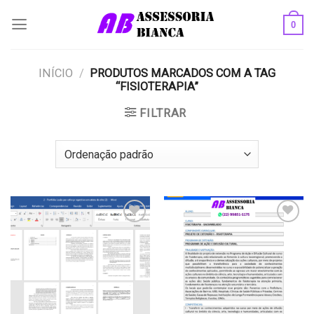
Skip
0
to
content
INÍCIO
/
PRODUTOS MARCADOS COM A TAG
“FISIOTERAPIA”
FILTRAR
Add to
Add to
wishlist
wishlist