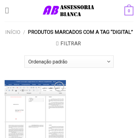
Skip
0
to
content
INÍCIO
/
PRODUTOS MARCADOS COM A TAG “DIGITAL”
FILTRAR
Add to
wishlist