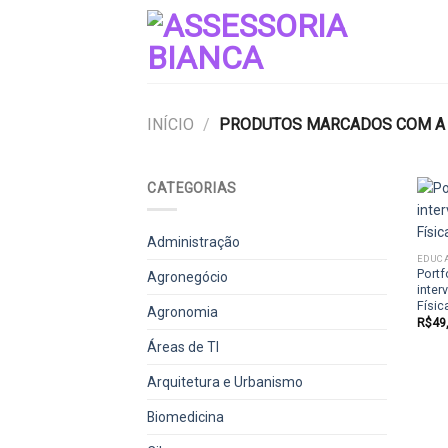
Skip
to
content
INÍCIO
/
PRODUTOS MARCADOS COM A T
CATEGORIAS
Administração
EDUCA
Portf
Agronegócio
inter
Físic
Agronomia
R$
49
Áreas de TI
Arquitetura e Urbanismo
Biomedicina