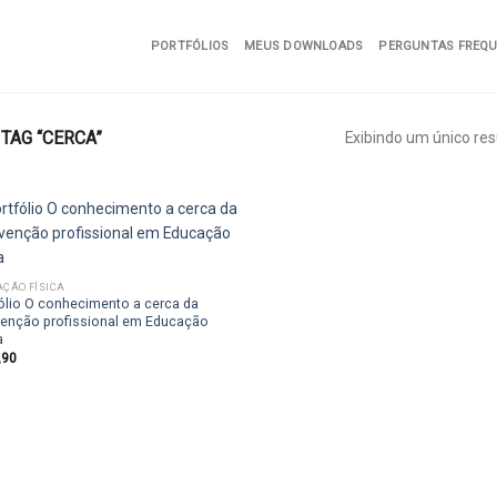
PORTFÓLIOS
MEUS DOWNLOADS
PERGUNTAS FREQ
AG “CERCA”
Exibindo um único res
ÇÃO FÍSICA
Add to
ólio O conhecimento a cerca da
wishlist
venção profissional em Educação
a
,90