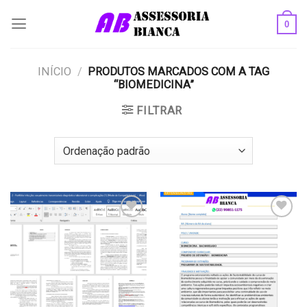
Skip
0
to
content
INÍCIO
/
PRODUTOS MARCADOS COM A TAG
“BIOMEDICINA”
FILTRAR
Add to
Add to
wishlist
wishlist