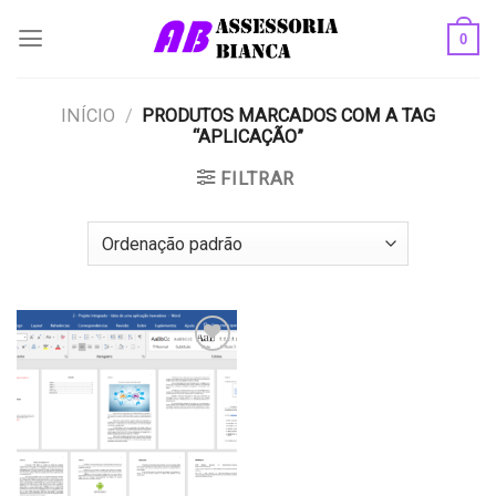
Skip
0
to
content
INÍCIO
/
PRODUTOS MARCADOS COM A TAG
“APLICAÇÃO”
FILTRAR
Add to
wishlist