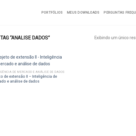
PORTFÓLIOS
MEUS DOWNLOADS
PERGUNTAS FREQ
AG “ANALISE DADOS”
Exibindo um único res
IGÊNCIA DE MERCADO E ANÁLISE DE DADOS
to de extensão II – Inteligência de
Add to
do e análise de dados
wishlist