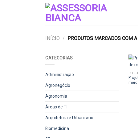
Skip
to
content
INÍCIO
/
PRODUTOS MARCADOS COM A T
CATEGORIAS
INTEL
Administração
Proje
merca
Agronegócio
Agronomia
Áreas de TI
Arquitetura e Urbanismo
Biomedicina