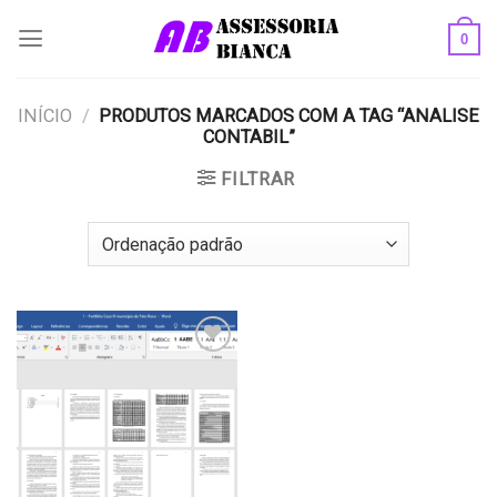
Skip
0
to
content
INÍCIO
/
PRODUTOS MARCADOS COM A TAG “ANALISE
CONTABIL”
FILTRAR
Add to
wishlist