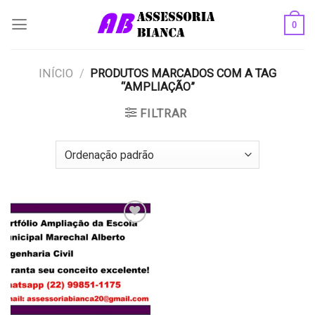
Skip
0
to
content
INÍCIO
/
PRODUTOS MARCADOS COM A TAG
“AMPLIAÇÃO”
FILTRAR
Add to
wishlist