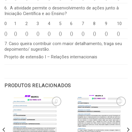
6. A atividade permite o desenvolvimento de ações junto à
Iniciação Científica e ao Ensino?
0
1
2
3
4
5
6
7
8
9
10
()
()
()
()
()
()
()
()
()
()
()
7. Caso queira contribuir com maior detalhamento, traga seu
depoimento/ sugestão.
Projeto de extensão I – Relações internacionais
PRODUTOS RELACIONADOS
Add to
Add to
wishlist
wishlist