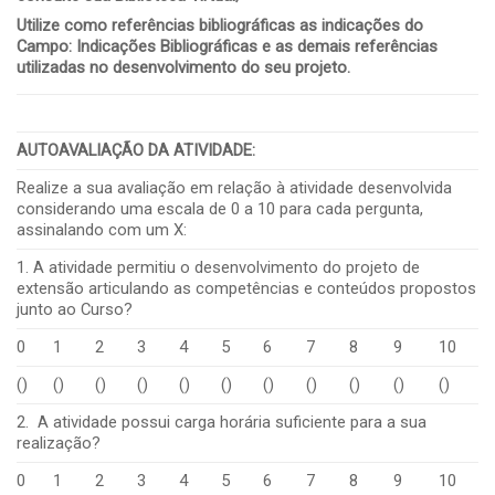
Utilize como referências bibliográficas as indicações do
Campo: Indicações Bibliográficas e as demais referências
utilizadas no desenvolvimento do seu projeto.
AUTOAVALIAÇÃO DA ATIVIDADE
:
Realize a sua avaliação em relação à atividade desenvolvida
considerando uma escala de 0 a 10 para cada pergunta,
assinalando com um X:
1. A atividade permitiu o desenvolvimento do projeto de
extensão articulando as competências e conteúdos propostos
junto ao Curso?
0
1
2
3
4
5
6
7
8
9
10
()
()
()
()
()
()
()
()
()
()
()
2. A atividade possui carga horária suficiente para a sua
realização?
0
1
2
3
4
5
6
7
8
9
10