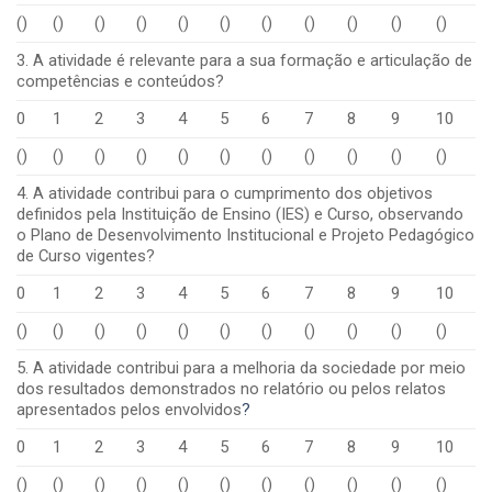
()
()
()
()
()
()
()
()
()
()
()
3. A atividade é relevante para a sua formação e articulação de
competências e conteúdos?
0
1
2
3
4
5
6
7
8
9
10
()
()
()
()
()
()
()
()
()
()
()
4. A atividade contribui para o cumprimento dos objetivos
definidos pela Instituição de Ensino (IES) e Curso, observando
o Plano de Desenvolvimento Institucional e Projeto Pedagógico
de Curso vigentes?
0
1
2
3
4
5
6
7
8
9
10
()
()
()
()
()
()
()
()
()
()
()
5. A atividade contribui para a melhoria da sociedade por meio
dos resultados demonstrados no relatório ou pelos relatos
apresentados pelos envolvidos
?
0
1
2
3
4
5
6
7
8
9
10
()
()
()
()
()
()
()
()
()
()
()