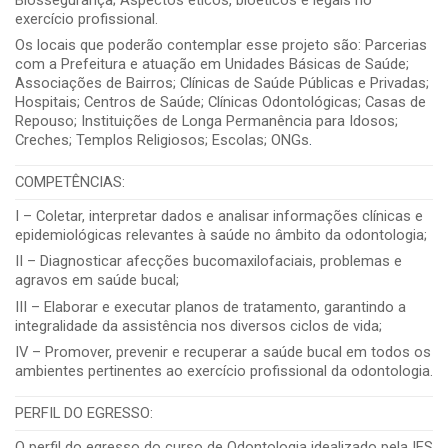
Biossegurança; Aspectos éticos, bioéticos e legais no
exercício profissional.
Os locais que poderão contemplar esse projeto são: Parcerias
com a Prefeitura e atuação em Unidades Básicas de Saúde;
Associações de Bairros; Clínicas de Saúde Públicas e Privadas;
Hospitais; Centros de Saúde; Clínicas Odontológicas; Casas de
Repouso; Instituições de Longa Permanência para Idosos;
Creches; Templos Religiosos; Escolas; ONGs
.
COMPETÊNCIAS:
I – Coletar, interpretar dados e analisar informações clínicas e
epidemiológicas relevantes à saúde no âmbito da odontologia;
II – Diagnosticar afecções bucomaxilofaciais, problemas e
agravos em saúde bucal;
III – Elaborar e executar planos de tratamento, garantindo a
integralidade da assistência nos diversos ciclos de vida;
IV – Promover, prevenir e recuperar a saúde bucal em todos os
ambientes pertinentes ao exercício profissional da odontologia.
PERFIL DO EGRESSO:
O perfil do egresso do curso de Odontologia idealizado pela IES