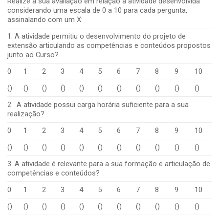
Realize a sua avaliação em relação à atividade desenvolvida
considerando uma escala de 0 a 10 para cada pergunta,
assinalando com um X:
1. A atividade permitiu o desenvolvimento do projeto de
extensão articulando as competências e conteúdos propostos
junto ao Curso?
0
1
2
3
4
5
6
7
8
9
10
()
()
()
()
()
()
()
()
()
()
()
2. A atividade possui carga horária suficiente para a sua
realização?
0
1
2
3
4
5
6
7
8
9
10
()
()
()
()
()
()
()
()
()
()
()
3. A atividade é relevante para a sua formação e articulação de
competências e conteúdos?
0
1
2
3
4
5
6
7
8
9
10
()
()
()
()
()
()
()
()
()
()
()