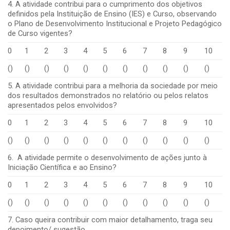
4. A atividade contribui para o cumprimento dos objetivos
definidos pela Instituição de Ensino (IES) e Curso, observando
o Plano de Desenvolvimento Institucional e Projeto Pedagógico
de Curso vigentes?
0
1
2
3
4
5
6
7
8
9
10
()
()
()
()
()
()
()
()
()
()
()
5. A atividade contribui para a melhoria da sociedade por meio
dos resultados demonstrados no relatório ou pelos relatos
apresentados pelos envolvidos?
0
1
2
3
4
5
6
7
8
9
10
()
()
()
()
()
()
()
()
()
()
()
6. A atividade permite o desenvolvimento de ações junto à
Iniciação Científica e ao Ensino?
0
1
2
3
4
5
6
7
8
9
10
()
()
()
()
()
()
()
()
()
()
()
7. Caso queira contribuir com maior detalhamento, traga seu
depoimento/ sugestão
.