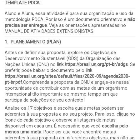
TEMPLATE PDCA
:
Aluno e Aluna, essa atividade é para sua organização e uso da
metodologia PDCA. Por isso é um documento orientativo e
não
precisa ser entregue
. Veja as orientações apresentadas no
MANUAL DE ATIVIDADES EXTENSIONISTAS.
1. PLANEJAMENTO (PLAN)
Antes de definir sua proposta, explore os Objetivos de
Desenvolvimento Sustentável (ODS) da Organização das
Nações Unidas (ONU) no
link
https://brasil.un.org/pt-br/sdgs
. Se
preferir, pode baixar o documento pelo
link
https://brasil.un.org/sites/default/files/2020-09/agenda2030-
pt-br.pdf
.Compreenda a proposta da ONU e engaje-se nessa
oportunidade de contribuir com as metas de um organismo
internacional tão importante ao mesmo tempo em que
participa de soluções de seu contexto!
Analise os 17 objetivos e escolha quais metas podem ser
aderentes à sua proposta e ao seu projeto. Para isso, clique no
ícone de cada objetivo e observe a listagem de metas
disponível em cada um. É necessário que você
escolha pelo
menos uma meta
. Pode ser que você encontre metas
aderentes à sua proposta em diferentes objetivos, mas não se