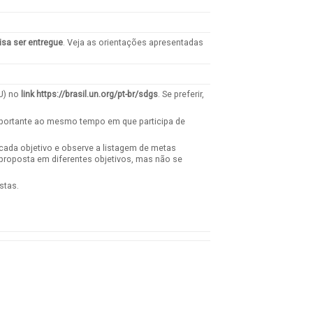
isa ser entregue
. Veja as orientações apresentadas
NU) no
link
https://brasil.un.org/pt-br/sdgs
. Se preferir,
mportante ao mesmo tempo em que participa de
 cada objetivo e observe a listagem de metas
proposta em diferentes objetivos, mas não se
stas.