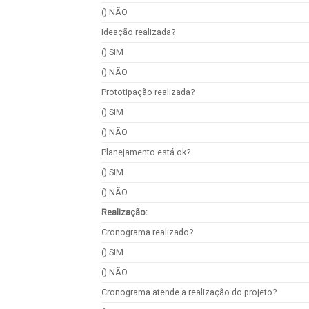
() NÃO
Ideação realizada?
() SIM
() NÃO
Prototipação realizada?
() SIM
() NÃO
Planejamento está ok?
() SIM
() NÃO
Realização:
Cronograma realizado?
() SIM
() NÃO
Cronograma atende a realização do projeto?