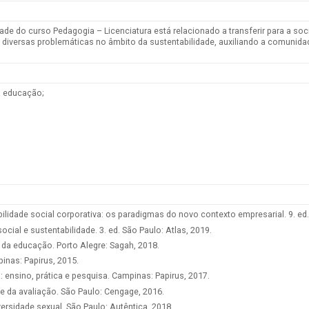
dade do curso Pedagogia – Licenciatura está relacionado a transferir para a 
 diversas problemáticas no âmbito da sustentabilidade, auxiliando a comunida
a educação;
dade social corporativa: os paradigmas do novo contexto empresarial. 9. ed. 
cial e sustentabilidade. 3. ed. São Paulo: Atlas, 2019.
da educação. Porto Alegre: Sagah, 2018.
pinas: Papirus, 2015.
ensino, prática e pesquisa. Campinas: Papirus, 2017.
 da avaliação. São Paulo: Cengage, 2016.
ersidade sexual. São Paulo: Autêntica, 2018.