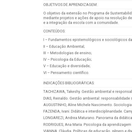
OBJETIVOS DE APRENDIZAGEM:
O objetivo da extensão no Programa de Sustentabili
mediante projetos e ações de apoio na resolução de
e a integração da escola com a comunidade.
CONTEÚDOS:
I – Fundamentos epistemológicos e sociológicos d
II – Educação Ambiental;
III – Metodologias de ensino;
IV – Psicologia da Educação;
V – Educação e diversidade;
VI – Pensamento científico.
INDICAÇÕES BIBLIOGRÁFICAS:
TACHIZAWA, Takeshy. Gestão ambiental e responsabili
DIAS, Reinaldo. Gestão ambiental: responsabilidade so
AUGUSTINHO, Aline Michele Nascimento. Sociologia 
FAZENDA, Ivani. Didática e interdisciplinaridade. Cam
LONGAREZI, Andrea Maturano. Panorama da didática: 
RODRIGUES, Ana Maria. Psicologia da aprendizagem e
VIANNA, Cláudia. Políticas de educação, gênero e div