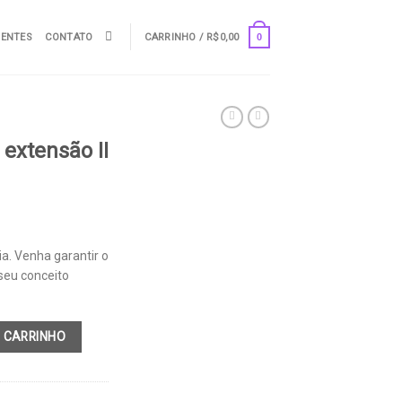
UENTES
CONTATO
CARRINHO /
R$
0,00
0
 extensão II
ia. Venha garantir o
seu conceito
dagogia quantidade
 CARRINHO