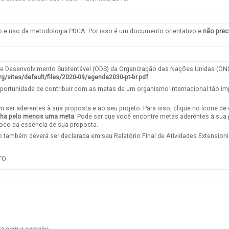
ão e uso da metodologia PDCA. Por isso é um documento orientativo e
não prec
s de Desenvolvimento Sustentável (ODS) da Organização das Nações Unidas (O
.org/sites/default/files/2020-09/agenda2030-pt-br.pdf
.
ortunidade de contribuir com as metas de um organismo internacional tão i
 ser aderentes à sua proposta e ao seu projeto. Para isso, clique no ícone de
lha pelo menos uma meta
. Pode ser que você encontre metas aderentes à sua 
foco da essência de sua proposta.
ão também deverá ser declarada em seu Relatório Final de Atividades Extensioni
TO
ta com o parceiro.