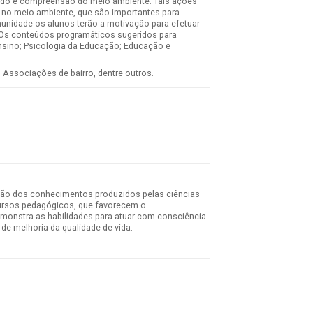
idado e compreensão do meio ambiente. Tais ações
ir no meio ambiente, que são importantes para
munidade os alunos terão a motivação para efetuar
. Os conteúdos programáticos sugeridos para
sino; Psicologia da Educação; Educação e
 Associações de bairro, dentre outros.
lusão dos conhecimentos produzidos pelas ciências
cursos pedagógicos, que favorecem o
monstra as habilidades para atuar com consciência
de melhoria da qualidade de vida.