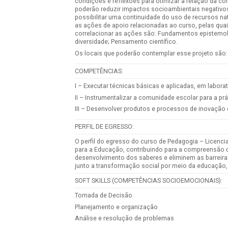
condições e reflexões para otimizar a relação da c
poderão reduzir impactos socioambientais negativos e
possibilitar uma continuidade do uso de recursos na
as ações de apoio relacionadas ao curso, pelas qua
correlacionar as ações são: Fundamentos epistemol
diversidade; Pensamento científico.
Os locais que poderão contemplar esse projeto são:
COMPETÊNCIAS:
I – Executar técnicas básicas e aplicadas, em labor
II – Instrumentalizar a comunidade escolar para a prá
III – Desenvolver produtos e processos de inovação c
PERFIL DE EGRESSO:
O perfil do egresso do curso de Pedagogia – Licenci
para a Educação, contribuindo para a compreensão 
desenvolvimento dos saberes e eliminem as barreir
junto a transformação social por meio da educação,
SOFT SKILLS (COMPETÊNCIAS SOCIOEMOCIONAIS):
Tomada de Decisão
Planejamento e organização
Análise e resolução de problemas