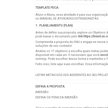
TEMPLATE PDCA
:
Aluno e Aluna, essa atividade é para sua organizaç
no MANUAL DE ATIVIDADES EXTENSIONISTAS.
1. PLANEJAMENTO (PLAN)
Antes de definir sua proposta, explore os Objetivo
pode baixar o documento pelo
link https://brasil.un
Compreenda a proposta da ONU e engaje-se nessa op
soluções de seu contexto!
Analise os 17 objetivos e escolha quais metas podem
disponível em cada um. É necessário que você
esco
restrinja. Pode escolher dessa forma e mantenha o 
Feito isso, liste aqui suas escolhas. Essa informaç
LISTAR METAS DOS ODS ADERENTES AO SEU PROJE
DEFINA A PROPOSTA.
IMERSÃO:
DEFINA OS ITENS DA IMERSÃO
Segue sugestão de perguntas para utilizar na entrevis