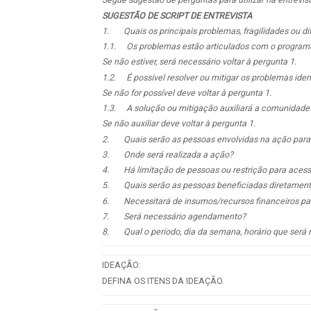
SUGESTÃO DE SCRIPT DE ENTREVISTA
1.
Quais os principais problemas, fragilidades ou d
1.1.
Os problemas estão articulados com o program
Se não estiver, será necessário voltar à pergunta 1.
1.2.
É possível resolver ou mitigar os problemas ide
Se não for possível deve voltar à pergunta 1.
1.3.
A solução ou mitigação auxiliará a comunidad
Se não auxiliar deve voltar à pergunta 1.
2.
Quais serão as pessoas envolvidas na ação para 
3.
Onde será realizada a ação?
4.
Há limitação de pessoas ou restrição para acess
5.
Quais serão as pessoas beneficiadas diretamen
6.
Necessitará de insumos/recursos financeiros pa
7.
Será necessário agendamento?
8.
Qual o período, dia da semana, horário que será 
IDEAÇÃO:
DEFINA OS ITENS DA IDEAÇÃO.