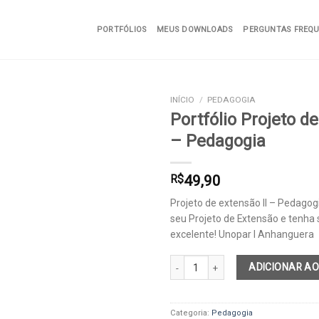
PORTFÓLIOS
MEUS DOWNLOADS
PERGUNTAS FREQ
INÍCIO
/
PEDAGOGIA
Portfólio Projeto de
– Pedagogia
Add to
wishlist
R$
49,90
Projeto de extensão II – Pedagog
seu Projeto de Extensão e tenha 
excelente! Unopar I Anhanguera
Portfólio Projeto de extensão II - Pe
ADICIONAR AO
Categoria:
Pedagogia