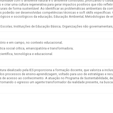
omunidade com o ambiente natural e o ambiente construído, priorizando o cu
 criar uma cultura regenerativa para gerar impactos positivos que irão reflet
turais de forma sustentável. Ao identificar as problemáticas ambientais da co
is poderão ser desenvolvidas competências técnicas e soft skills específicas
ógicos e sociológicos da educação; Educação Ambiental; Metodologias de en
 Escolas; Instituições de Educação Básica; Organizações não governamentais,
atório e em campo, no contexto educacional;
tica social crítica, emancipatória e transformadora;
ientífica, tecnológica e educacional.
atura idealizado pela IES proporciona a formação docente, que valoriza a inc
dos processos de ensino-aprendizagem, voltado para uso de estratégias e re
as de acesso ao conhecimento. A atuação no Programa de Sustentabilidade, de
 tornando o egresso um agente transformador da realidade presente, na busca 