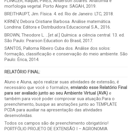
FLINKLER, Raquel; PIRES, Anderson Soares. Anatomia e
morfologia vegetal. Porto Alegre: SAGAH, 2019.
BREITHAUPT, Jim. Física. 4. ed. Rio de Janeiro: LTC, 2018.
KIRNEV, Debora Cristiane Barbosa. Análise matemática.
Londrina: Editora e Distribuidora Educacional S.A., 2016.
BROWN, Theodore L. …[et al.] Química: a ciência central. 13. ed.
São Paulo: Pearson Education do Brasil, 2017.
SANTOS, Palloma Ribeiro Cuba dos. Análise dos solos:
formação, classificação e conservação do meio ambiente. São
Paulo: Érica, 2014.
RELATÓRIO FINAL
:
Aluno e Aluna, após realizar suas atividades de extensão, é
necessário que você o formalize,
enviando esse Relatório Final
para ser avaliado junto ao seu Ambiente Virtual (AVA)
e
também para você poder comprovar sua atuação.Para o
preenchimento, busque as anotações junto ao TEMPLATE
PCDA para auxiliar na apresentação das atividades
desenvolvidas.
Todos os campos são de preenchimento obrigatório!
PORTFÓLIO PROJETO DE EXTENSÃO I – AGRONOMIA