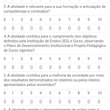
3. A atividade é relevante para a sua formação e articulação de
competências e conteúdos?
0
1
2
3
4
5
6
7
8
9
10
()
()
()
()
()
()
()
()
()
()
()
4. A atividade contribui para o cumprimento dos objetivos
definidos pela Instituição de Ensino (IES) e Curso, observando
o Plano de Desenvolvimento Institucional e Projeto Pedagógico
de Curso vigentes?
0
1
2
3
4
5
6
7
8
9
10
()
()
()
()
()
()
()
()
()
()
()
5. A atividade contribui para a melhoria da sociedade por meio
dos resultados demonstrados no relatório ou pelos relatos
apresentados pelos envolvidos?
0
1
2
3
4
5
6
7
8
9
10
()
()
()
()
()
()
()
()
()
()
()
6. A atividade permite o desenvolvimento de ações junto à