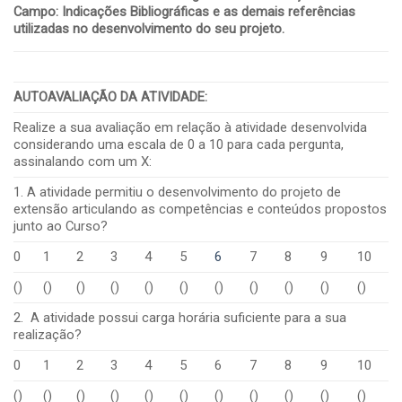
Campo: Indicações Bibliográficas e as demais referências
utilizadas no desenvolvimento do seu projeto.
AUTOAVALIAÇÃO DA ATIVIDADE
:
Realize a sua avaliação em relação à atividade desenvolvida
considerando uma escala de 0 a 10 para cada pergunta,
assinalando com um X:
1. A atividade permitiu o desenvolvimento do projeto de
extensão articulando as competências e conteúdos propostos
junto ao Curso?
0
1
2
3
4
5
6
7
8
9
10
()
()
()
()
()
()
()
()
()
()
()
2. A atividade possui carga horária suficiente para a sua
realização?
0
1
2
3
4
5
6
7
8
9
10
()
()
()
()
()
()
()
()
()
()
()