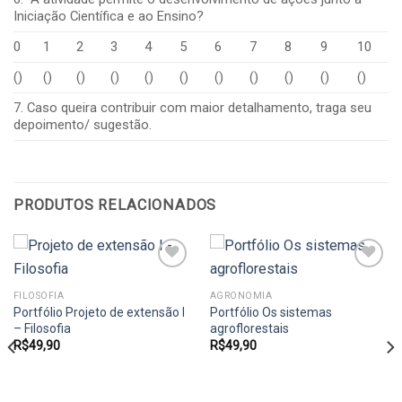
Iniciação Científica e ao Ensino?
0
1
2
3
4
5
6
7
8
9
10
()
()
()
()
()
()
()
()
()
()
()
7. Caso queira contribuir com maior detalhamento, traga seu
depoimento/ sugestão.
PRODUTOS RELACIONADOS
FILOSOFIA
AGRONOMIA
Portfólio Projeto de extensão I
Portfólio Os sistemas
Add to
Add to
wishlist
wishlist
– Filosofia
agroflorestais
R$
49,90
R$
49,90