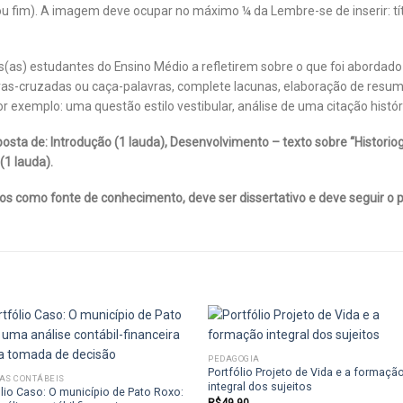
io ou fim). A imagem deve ocupar no máximo ¼ da Lembre-se de inserir: 
os(as) estudantes do Ensino Médio a refletirem sobre o que foi abordad
ras-cruzadas ou caça-palavras, complete lacunas, elaboração de resum
por exemplo: uma questão estilo vestibular, análise de uma citação hi
ta de: Introdução (1 lauda), Desenvolvimento – texto sobre “Historio
(1 lauda).
dos como fonte de conhecimento, deve ser dissertativo e deve seguir o 
PEDAGOGIA
Portfólio Projeto de Vida e a formaçã
IAS CONTÁBEIS
Add to
Add
integral dos sujeitos
ólio Caso: O município de Pato Roxo:
wishlist
wish
R$
49,90