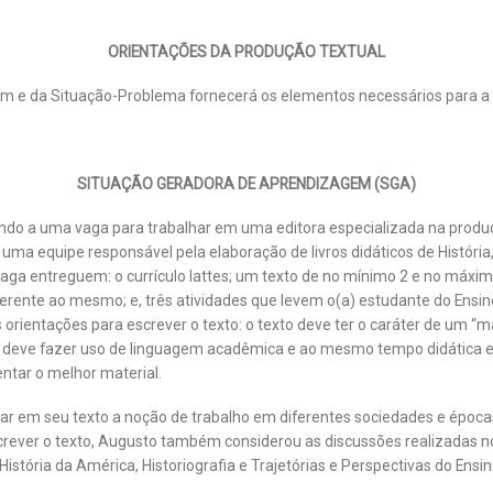
ORIENTAÇÕES DA PRODUÇÃO TEXTUAL
m e da Situação-Problema fornecerá os elementos necessários para a 
SITUAÇÃO GERADORA DE APRENDIZAGEM (SGA)
do a uma vaga para trabalhar em uma editora especializada na produção
 uma equipe responsável pela elaboração de livros didáticos de História
vaga entreguem: o currículo lattes; um texto de no mínimo 2 e no máxim
rente ao mesmo; e, três atividades que levem o(a) estudante do Ensi
rientações para escrever o texto: o texto deve ter o caráter de um “ma
ria; deve fazer uso de linguagem acadêmica e ao mesmo tempo didática e
ntar o melhor material.
rdar em seu texto a noção de trabalho em diferentes sociedades e época
rever o texto, Augusto também considerou as discussões realizadas no 
 História da América, Historiografia e Trajetórias e Perspectivas do Ensin