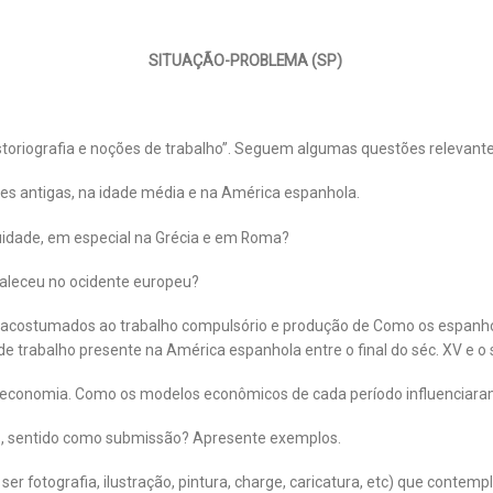
SITUAÇÃO-PROBLEMA (SP)
istoriografia e noções de trabalho”. Seguem algumas questões relevant
es antigas, na idade média e na América espanhola.
guidade, em especial na Grécia e em Roma?
valeceu no ocidente europeu?
m acostumados ao trabalho compulsório e produção de Como os espanh
e trabalho presente na América espanhola entre o final do séc. XV e o s
e e economia. Como os modelos econômicos de cada período influenciar
es, sentido como submissão? Apresente exemplos.
 fotografia, ilustração, pintura, charge, caricatura, etc) que conte