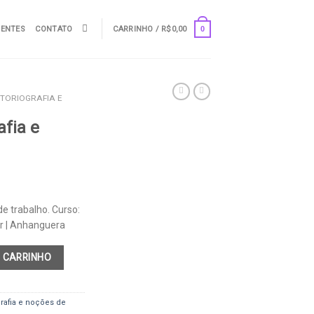
UENTES
CONTATO
CARRINHO /
R$
0,00
0
STORIOGRAFIA E
afia e
de trabalho. Curso:
ar | Anhanguera
 trabalho quantidade
 CARRINHO
grafia e noções de