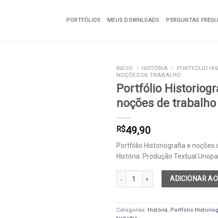
PORTFÓLIOS
MEUS DOWNLOADS
PERGUNTAS FREQ
INÍCIO
/
HISTÓRIA
/
PORTFÓLIO HI
NOÇÕES DE TRABALHO
Portfólio Historiogr
noções de trabalho
Add to
wishlist
R$
49,90
Portfólio Historiografia e noções 
História. Produção Textual Unop
Portfólio Historiografia e noções de
ADICIONAR AO
Categorias:
História
,
Portfólio Historio