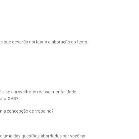
es que deverão nortear a elaboração do texto:
óis se aproveitaram dessa mentalidade
éc. XVIII?
am a concepção de trabalho?
mple uma das questões abordadas por você no