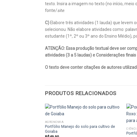
texto. Insira a imagem no texto (no início, me
fonte/
site
.
C)
Elabore três atividades (1 lauda) que levem 
selecionou. Não elabore atividades como: palav
estudante (1º, 2º ou 3º ano do Ensino Médio), 
ATENÇÃO: Essa produção textual deve ser compos
atividades (3 a 5 laudas) e Considerações finais 
O texto deve conter citações de autores utiliza
PRODUTOS RELACIONADOS
AGRONOMIA
Portfólio Manejo do solo para cultivo de
CIÊNC
Add to
Goiaba
Portf
wishlist
R$
49,90