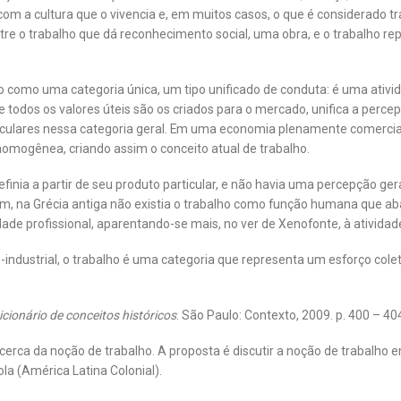
 com a cultura que o vivencia e, em muitos casos, o que é considerado 
tre o trabalho que dá reconhecimento social, uma obra, e o trabalho rep
como uma categoria única, um tipo unificado de conduta: é uma ativid
 todos os valores úteis são os criados para o mercado, unifica a perce
iculares nessa categoria geral. Em uma economia plenamente comercial
homogênea, criando assim o conceito atual de trabalho.
definia a partir de seu produto particular, e não havia uma percepção g
m, na Grécia antiga não existia o trabalho como função humana que abarc
profissional, aparentando-se mais, no ver de Xenofonte, à atividade 
-industrial, o trabalho é uma categoria que representa um esforço cole
icionário de conceitos históricos
. São Paulo: Contexto, 2009. p. 400 – 404
erca da noção de trabalho. A proposta é discutir a noção de trabalho e
a (América Latina Colonial).