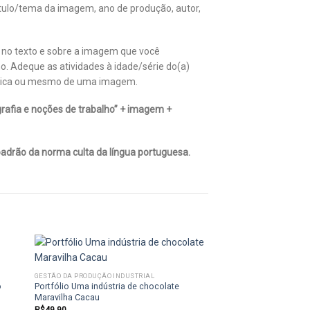
título/tema da imagem, ano de produção, autor,
o no texto e sobre a imagem que você
o. Adeque as atividades à idade/série do(a)
stórica ou mesmo de uma imagem.
grafia e noções de trabalho” + imagem +
padrão da norma culta da língua portuguesa.
GESTÃO DA PRODUÇÃO INDUSTRIAL
o
Portfólio Uma indústria de chocolate
 to
Add to
Maravilha Cacau
list
wishlist
R$
49,90