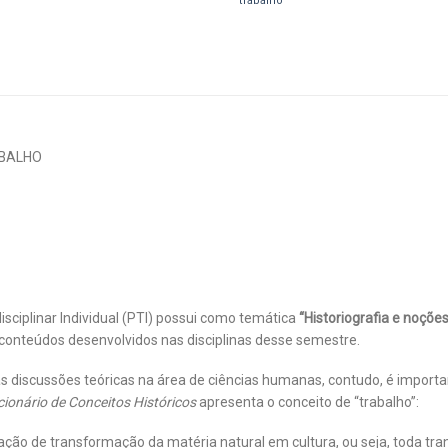
trabalho
ABALHO
sciplinar Individual (PTI) possui como temática
“Historiografia e noções
s conteúdos desenvolvidos nas disciplinas desse semestre.
as discussões teóricas na área de ciências humanas, contudo, é impor
cionário de Conceitos Históricos
apresenta o conceito de “trabalho”:
ação de transformação da matéria natural em cultura, ou seja, toda 