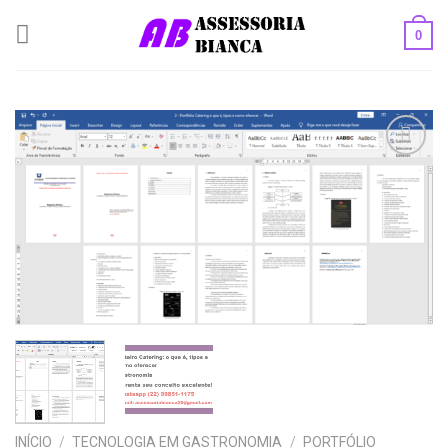
Skip
0
to
content
Add to
wishlist
INÍCIO
/
TECNOLOGIA EM GASTRONOMIA
/
PORTFÓLIO